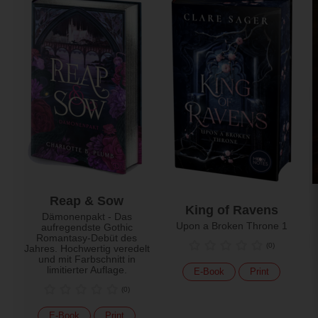
Reap & Sow
King of Ravens
Dämonenpakt - Das
Upon a Broken Throne 1
aufregendste Gothic
Romantasy-Debüt des
(
0
)
Jahres. Hochwertig veredelt
und mit Farbschnitt in
limitierter Auflage.
E-Book
Print
(
0
)
E-Book
Print