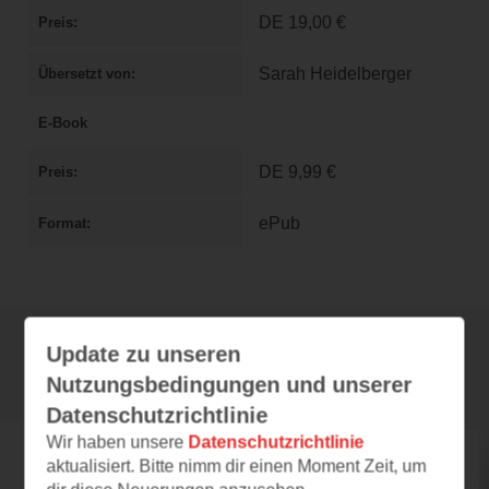
DE
19,00 €
Preis
Sarah Heidelberger
Übersetzt von
E-Book
DE
9,99 €
Preis
ePub
Format
Update zu unseren
Rezensionen
Nutzungsbedingungen und unserer
Datenschutzrichtlinie
Wir haben unsere
Datenschutzrichtlinie
heidi0658
aktualisiert. Bitte nimm dir einen Moment Zeit, um