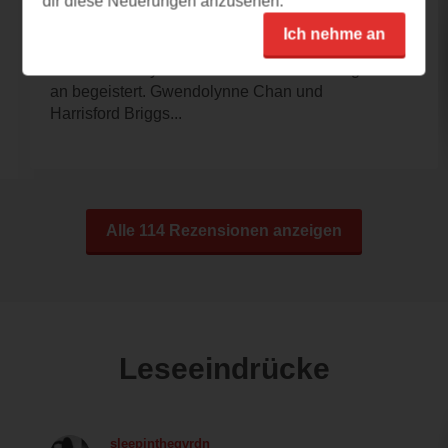
dir diese Neuerungen anzusehen.
25.07.2026 – 15:33
Ich nehme an
Magie, Humor und Herz
Dieser Fantasy-Auftakt hat mich von Anfang
an begeistert. Gwendolynne Chan und
Harrisford Briggs...
Alle 114 Rezensionen anzeigen
Leseeindrücke
sleepinthegvrdn