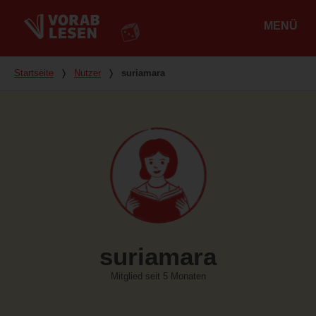
MENÜ
Hauptmenü
Du bist hier
Startseite
❭
Nutzer
❭
suriamara
suriamara
Mitglied seit 5 Monaten