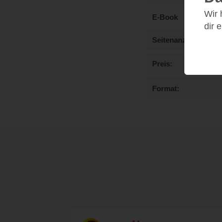
Wir
E-Book
dir 
Seitenanzahl
Preis
Format