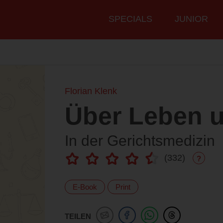
Hauptmenü
SPECIALS
JUNIOR
Florian Klenk
Über Leben 
In der Gerichtsmedizin
(
332
)
?
E-Book
Print
TEILEN