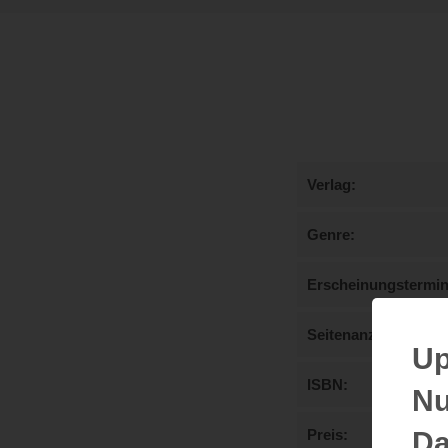
Verlag
Genre
Erscheinungstermi
Seitenanzahl
Up
ISBN
Nu
Da
Preis