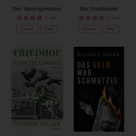
Der Sprengmeister
Der Sandmaler
(
281
)
(
279
)
E-Book
Print
E-Book
Print