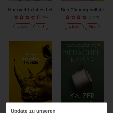
Nur nachts ist es hell
Das Pfauengemälde
(
364
)
(
327
)
E-Book
Print
E-Book
Print
Update zu unseren