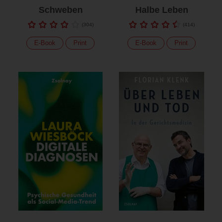
Schweben
Halbe Leben
(
304
)
(
414
)
E-Book
Print
E-Book
Print