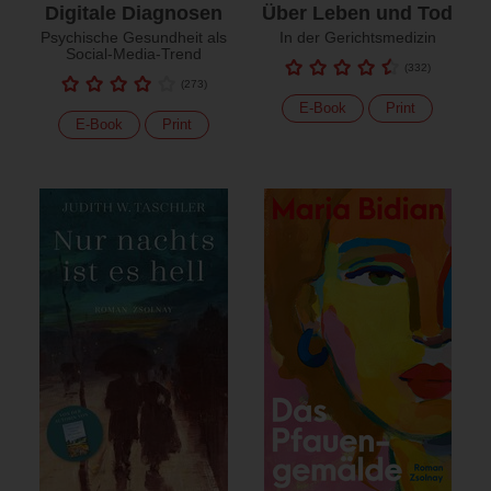
Digitale Diagnosen
Über Leben und Tod
Psychische Gesundheit als
In der Gerichtsmedizin
Social-Media-Trend
(
332
)
(
273
)
E-Book
Print
E-Book
Print