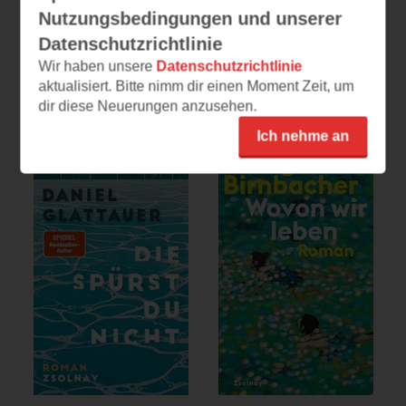
Nutzungsbedingungen und unserer
Trophäe
Kajzer
Datenschutzrichtlinie
(
382
)
(
271
)
Wir haben unsere
Datenschutzrichtlinie
aktualisiert. Bitte nimm dir einen Moment Zeit, um
E-Book
Print
E-Book
Print
dir diese Neuerungen anzusehen.
Ich nehme an