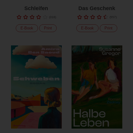
Schleifen
Das Geschenk
(
316
)
(
557
)
E-Book
Print
E-Book
Print