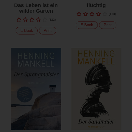
Das Leben ist ein
flüchtig
wilder Garten
(
413
)
(
322
)
E-Book
Print
E-Book
Print