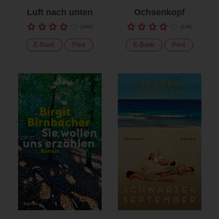
Luft nach unten
Ochsenkopf
(
260
)
(
238
)
E-Book
Print
E-Book
Print