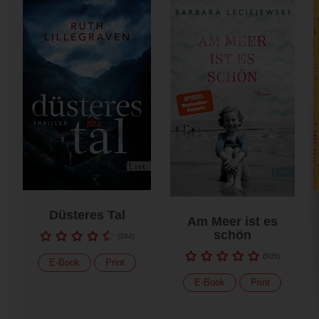
Düsteres Tal
Am Meer ist es
schön
(
384
)
(
505
)
E-Book
Print
E-Book
Print