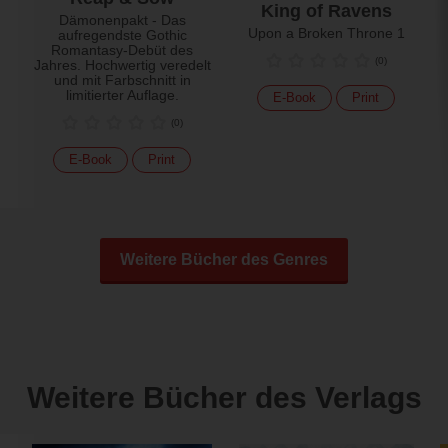
King of Ravens
Dämonenpakt - Das
Upon a Broken Throne 1
aufregendste Gothic
Romantasy-Debüt des
(
0
)
Jahres. Hochwertig veredelt
und mit Farbschnitt in
limitierter Auflage.
E-Book
Print
(
0
)
E-Book
Print
Weitere Bücher des Genres
Weitere Bücher des Verlags