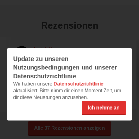
Rezensionen
buchdoktor
Update zu unseren
18.02.2012 – 14:02
Nutzungsbedingungen und unserer
"Die Mutter war eine Königin, nach
Datenschutzrichtlinie
deren Gunst Ella hungerte."
Wir haben unsere
Datenschutzrichtlinie
&nbsp; &nbsp; &nbsp; &nbsp; "Doch dann
aktualisiert. Bitte nimm dir einen Moment Zeit, um
fand er endlich eine Methode, sich selbst zu...
dir diese Neuerungen anzusehen.
Ich nehme an
Alle 37 Rezensionen anzeigen