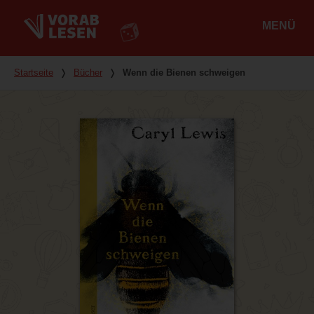
MENÜ
Hauptmenü
Du bist hier
Startseite
❭
Bücher
❭
Wenn die Bienen schweigen