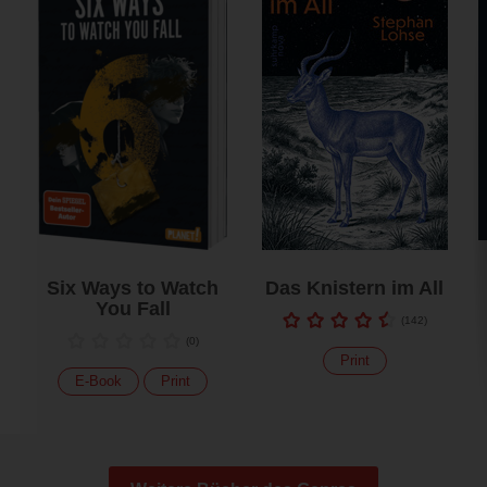
Six Ways to Watch
Das Knistern im All
You Fall
(
142
)
(
0
)
Print
E-Book
Print