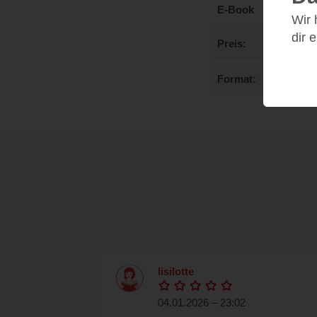
E-Book
Wir
dir 
Preis
Format
lisilotte
04.01.2026 – 23:02