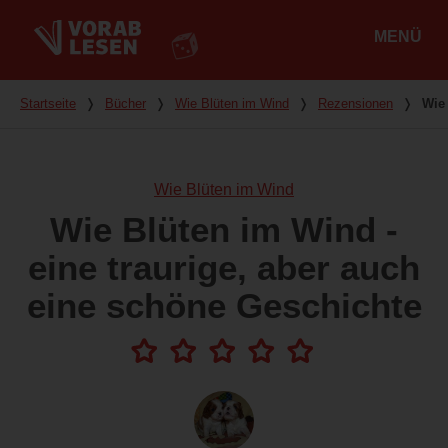
MENÜ
Hauptmenü
Du bist hier
Startseite
❭
Bücher
❭
Wie Blüten im Wind
❭
Rezensionen
❭
Wie 
Wie Blüten im Wind
Wie Blüten im Wind -
eine traurige, aber auch
eine schöne Geschichte