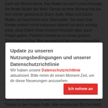
Zach ein Wunschkind. Ihre Mutter ist nach Lexis Aussage
die beste Mutter der Welt. Genau so eine Mummy hat sie
sich immer gewünscht. Doch Jude, Mias und Zachs
Mutter, ist manchmal eine Übermutter. Sie kann ihre
Kinder einfach nicht loslassen obwohl es doch wichtig
wäre, dass Eltern ihren Kindern Wurzeln aber auch
Flügel geben. Plötzlich kommt es zu einen großen
Schicksalsschlag. Mia verunglückt bei einem Autounfall
und nichts mehr ist so wie es war. Als Lexi meint endlich
Update zu unseren
Glück im Leben zu haben durchkreuzt dieser
Schicksalsschlag ihren ganzen Lebenstraum.
Nutzungsbedingungen und unserer
Datenschutzrichtlinie
Jeder weiß, wie ein Schicksalsschlag eine Familie
Wir haben unsere
Datenschutzrichtlinie
zerrütten kann. Jeder kommt mit der Trauer anders zu
aktualisiert. Bitte nimm dir einen Moment Zeit, um
recht. Manche fassen sich schneller wieder, andere
dir diese Neuerungen anzusehen.
brauchen längere Zeit dazu. Doch den Schmerz erleben
alle am Anfang gleich stark. Das Buch ist sehr gefühlvoll
Ich nehme an
geschrieben. Es ist traurig aber auch schön. Und dieses
Buch hat es geschafft, dass ich auch zwischendurch mal
Tränen in den Augen hatte. Wer emotionale Bücher liebt,