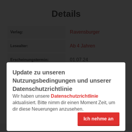
Details
Ravensburger
Verlag
Ab 4 Jahren
Lesealter
01.07.24
Erscheinungstermin
Update zu unseren
16
Seitenanzahl
Nutzungsbedingungen und unserer
978-3-473-60064-9
ISBN
Datenschutzrichtlinie
Wir haben unsere
Datenschutzrichtlinie
DE
14,99 €
Preis
aktualisiert. Bitte nimm dir einen Moment Zeit, um
dir diese Neuerungen anzusehen.
Ich nehme an