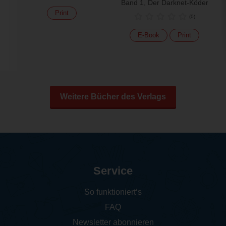
Band 1, Der Darknet-Köder
Print
(
0
)
E-Book
Print
Weitere Bücher des Verlags
Service
So funktioniert‘s
FAQ
Newsletter abonnieren