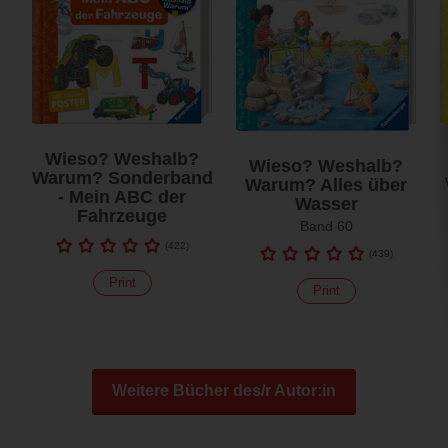
Wieso? Weshalb?
Wieso? Weshalb?
Warum? Sonderband
Warum? Alles über
- Mein ABC der
Wasser
Fahrzeuge
Band 60
(
422
)
(
439
)
Print
Print
Weitere Bücher des/r Autor:in