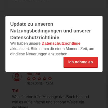
Alle 66 Rezensionen anzeigen
Update zu unseren
Nutzungsbedingungen und unserer
Datenschutzrichtlinie
Wir haben unsere
Datenschutzrichtlinie
aktualisiert. Bitte nimm dir einen Moment Zeit, um
Leseeindrücke
dir diese Neuerungen anzusehen.
Ich nehme an
ella_liest
25.06.2025 – 22:07
Toll
Was für eine tolle Massage das Buch hat und
wie es auf einfache und schöne Weise ein
wichtiges...