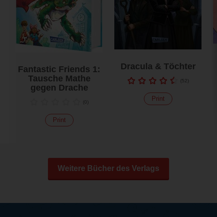
Dracula & Töchter
Fantastic Friends 1:
Tausche Mathe
(
52
)
gegen Drache
Print
(
0
)
Print
Weitere Bücher des Verlags