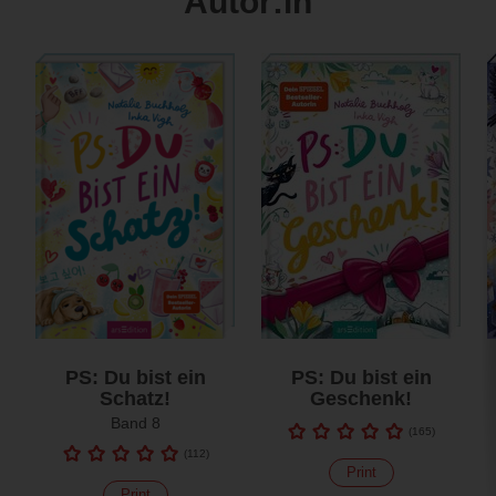
Autor:in
PS: Du bist ein
PS: Du bist ein
Schatz!
Geschenk!
Band 8
(
165
)
(
112
)
Print
Print