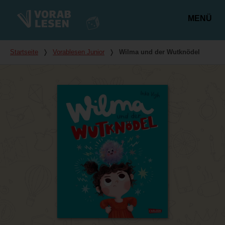
MENÜ
Hauptmenü
Du bist hier
Startseite
❭
Vorablesen Junior
❭
Wilma und der Wutknödel