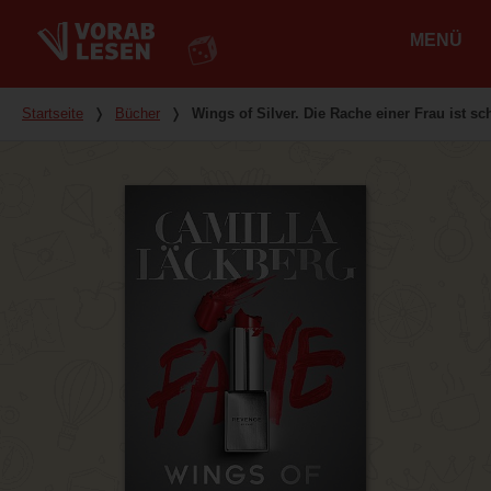
MENÜ
Hauptmenü
Du bist hier
Startseite
❭
Bücher
❭
Wings of Silver. Die Rache einer Frau ist s