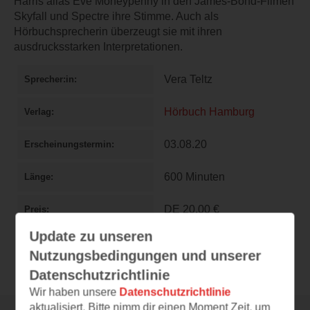
Harris alias Eve Moneypenny in den James-Bond-Filmen
Skyfall und Spectre ihre Stimme. Auch als
Hörbuchsprecherin überzeugt sie mit ihren
ausdrucksstarken Interpretationen.
Vera Teltz
Sprecher:in
Hörbuch Hamburg
Verlag
03.08.20
Erscheinungstermin
600 Minuten
Länge
DE
20,00 €
Preis
Update zu unseren
978-3957131942
ISBN
Nutzungsbedingungen und unserer
Datenschutzrichtlinie
Wir haben unsere
Datenschutzrichtlinie
aktualisiert. Bitte nimm dir einen Moment Zeit, um