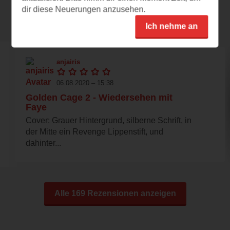
dir diese Neuerungen anzusehen.
Rezensionen
Ich nehme an
anjairis
06.08.2020 – 15:38
Golden Cage 2 - Wiedersehen mit
Faye
Cover: Grauer Hintergrund, silberne Schrift, in
der Mitte ein Revenge Lippenstift, und
dahinter...
Alle 169 Rezensionen anzeigen