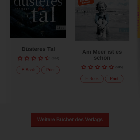
Düsteres Tal
Am Meer ist es
schön
(
384
)
(
505
)
E-Book
Print
E-Book
Print
Weitere Bücher des Verlags