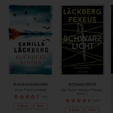
Kuckuckskinder
Schwarzlicht
Erica Falck ermittelt
Die Dabiri-Walder-Trilogie,
Band 1
(
509
)
(
520
)
E-Book
Print
E-Book
Print