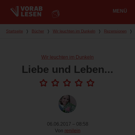
MENÜ
Hauptmenü
Du bist hier
Startseite
❭
Bücher
❭
Wir leuchten im Dunkeln
❭
Rezensionen
❭
Wir leuchten im Dunkeln
Liebe und Leben...
06.06.2017 – 08:58
Von
renilein