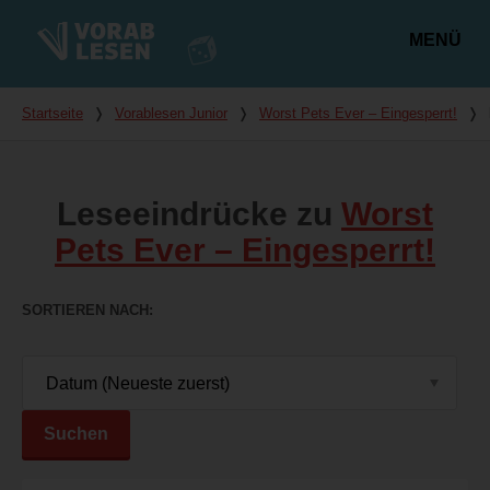
MENÜ
Hauptmenü
Du bist hier
Startseite
❭
Vorablesen Junior
❭
Worst Pets Ever – Eingesperrt!
❭
Leseeindrücke zu
Worst
Pets Ever – Eingesperrt!
SORTIEREN NACH
Suchen