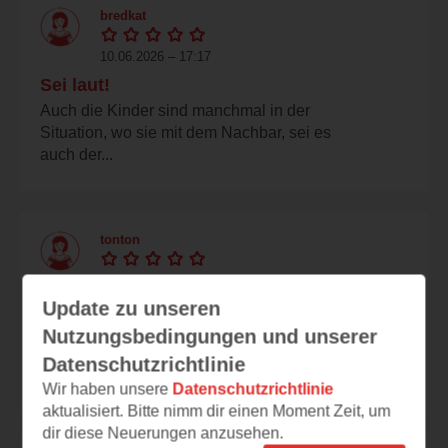
bredkat
10.06.2026 – 17:17
Sei laut!
Auch die Kinder sind manchmal in der
Situation, wo sie mit dem Nachbar, sei es
auch der...
tonton
10.06.2026 – 17:06
Update zu unseren
Lustig schräg
Nutzungsbedingungen und unserer
Doses Buch würde meinem Sohn (7 Jahre
alt) , der praktisch nur Comics liest, sofort
Datenschutzrichtlinie
gefallen....
Wir haben unsere
Datenschutzrichtlinie
aktualisiert. Bitte nimm dir einen Moment Zeit, um
dir diese Neuerungen anzusehen.