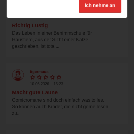
blondy67
Ich nehme an
10.06.2026 – 16:59
Richtig Lustig
Das Leben in einer Benimmschule für
Haustiere, aus der Sicht einer Katze
geschrieben, ist total...
tigermaus
10.06.2026 – 16:23
Macht gute Laune
Comicromane sind doch einfach was tolles.
So können auch Kinder, die nicht gerne lesen
zu...