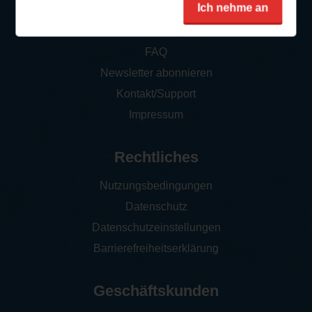
Service
Ich nehme an
So funktioniert‘s
FAQ
Newsletter abonnieren
Kontakt/Support
Impressum
Rechtliches
Nutzungsbedingungen
Datenschutz
Datenschutzeinstellungen
Barrierefreiheitserklärung
Geschäftskunden