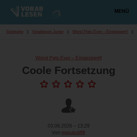
MENÜ
Hauptmenü
Du bist hier
Startseite
❭
Vorablesen Junior
❭
Worst Pets Ever – Eingesperrt!
❭
Worst Pets Ever – Eingesperrt!
Coole Fortsetzung
03.06.2026 – 13:29
Von
monalutiflfr