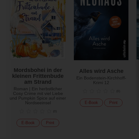
Mordsbohei in der
Alles wird Asche
kleinen Frittenbude
Ein Bodenstein-Kirchhoff-
am Strand
Krimi 12
Roman | Ein herbstlicher
(
0
)
Cosy Crime mit viel Liebe
und Pumpkin Spice auf einer
Nordseeinsel
E-Book
Print
(
0
)
E-Book
Print