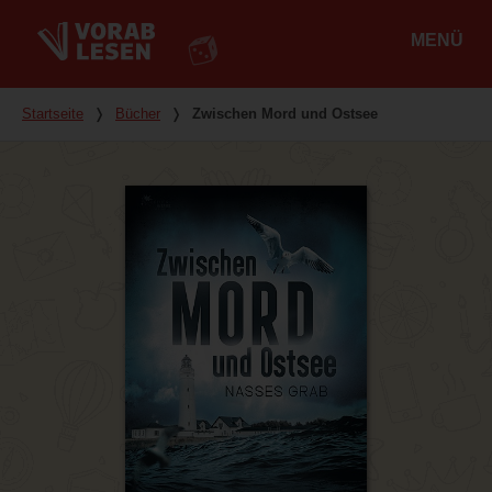
MENÜ
Hauptmenü
Du bist hier
Startseite
❭
Bücher
❭
Zwischen Mord und Ostsee