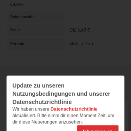
E-Book
Seitenanzahl
DE
3,49 €
Preis
Mobi, ePub
Format
Rezensionen
Update zu unseren
Nutzungsbedingungen und unserer
Datenschutzrichtlinie
trancemitter
Wir haben unsere
Datenschutzrichtlinie
aktualisiert. Bitte nimm dir einen Moment Zeit, um
14.08.2021 – 08:01
dir diese Neuerungen anzusehen.
Mord