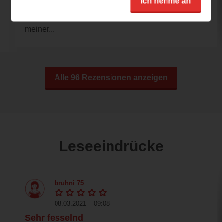
Ich nehme an
Von Anfang an haben mich das Cover und
der Klartext fasziniert. Da die Ostsee eines
meiner...
Alle 96 Rezensionen anzeigen
Leseeindrücke
bruhni 75
08.03.2021 – 09:08
Sehr fesselnd