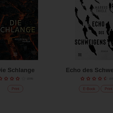
ie Schlange
Echo des Schwe
(
209
)
(
32
Print
E-Book
Print