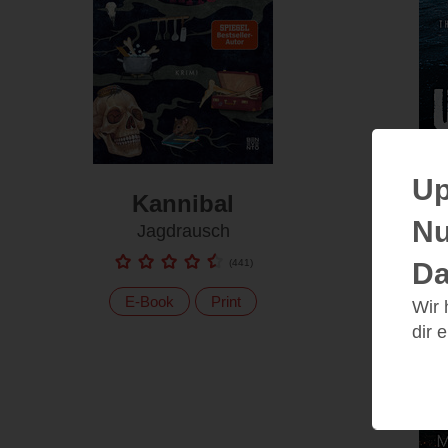
Up
Kannibal
Nu
Jagdrausch
Da
(
441
)
E-Book
Print
Wir
dir 