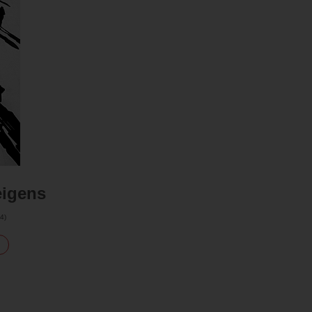
igens
4
)