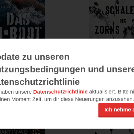
date zu unseren
Das U-Boot
Die sieben Schal
tzungsbedingungen und unser
Zorns
(
317
)
tenschutzrichtlinie
(
38
Print
E-Book
Print
 haben unsere
Datenschutzrichtlinie
aktualisiert. Bitte 
einen Moment Zeit, um dir diese Neuerungen anzusehen.
Ich nehme 