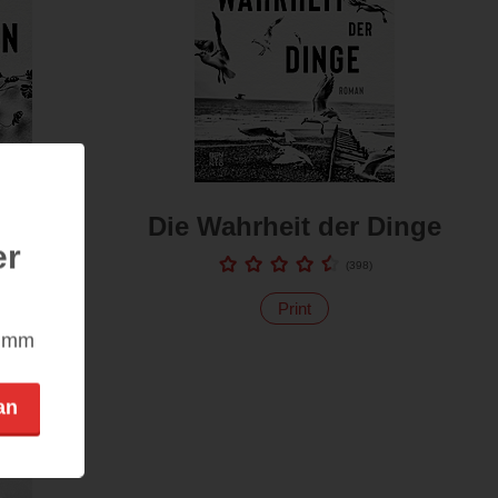
en des
Die Wahrheit der Dinge
er
(
398
)
3
)
Print
nimm
an