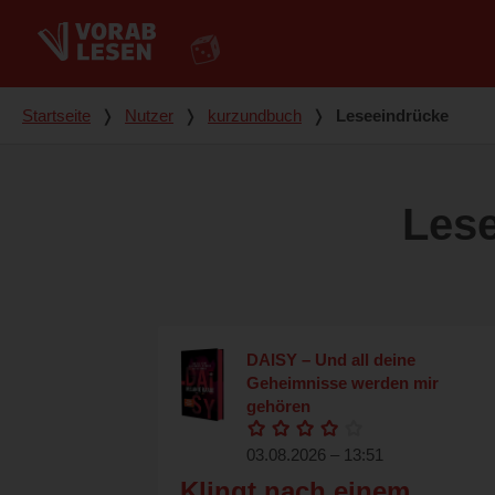
Du bist hier
Startseite
❭
Nutzer
❭
kurzundbuch
❭
Leseeindrücke
Les
DAISY – Und all deine
Geheimnisse werden mir
gehören
03.08.2026 – 13:51
Klingt nach einem