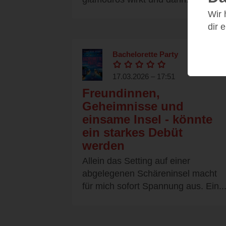
Wir
dir 
Bachelorette Party
17.03.2026 – 17:51
Freundinnen,
Geheimnisse und
einsame Insel - könnte
ein starkes Debüt
werden
Allein das Setting auf einer
abgelegenen Schäreninsel macht
für mich sofort Spannung aus. Ein..