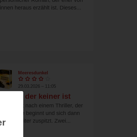
persönlicher Roman, der eher von
innen heraus erzählt ist. Dieses...
Meeresdunkel
29.03.2026 – 11:05
Urlaub der keiner ist
Das klingt nach einem Thriller, der
ganz leise beginnt und sich dann
er
immer weiter zuspitzt. Zwei...