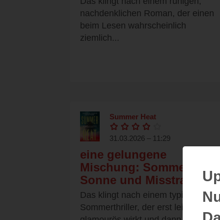
Das klingt nach einem ruhigen,
nachdenklichen Roman, der einen
beim Lesen wahrscheinlich
ziemlich...
Summer Heat
31.03.2026 – 11:29
eine gelungene
Mischung: Sommer,
Up
Sonne und Misstrauen
Nu
Das klingt nach einem typischen
Sommerthriller, der erst leicht und
Da
glamourös wirkt und dann...