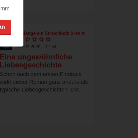
nimm
an
Solange ein Streichholz brennt
06.03.2026 – 17:54
Eine ungewöhnliche
Liebesgeschichte
Schon nach dem ersten Eindruck
wirkt dieser Roman ganz anders als
typische Liebesgeschichten. Die...