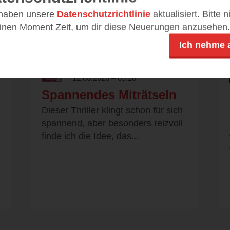
 haben unsere
Datenschutzrichtlinie
aktualisiert. Bitte 
einen Moment Zeit, um dir diese Neuerungen anzusehen.
Ich nehme 
Beth is dead
12.03.2026 – 09:26
Spannendes Miträtseln
Dieser Thriller klingt schon für sich
spannend, aber besonders reizvoll
finde ich die Idee, das...
.