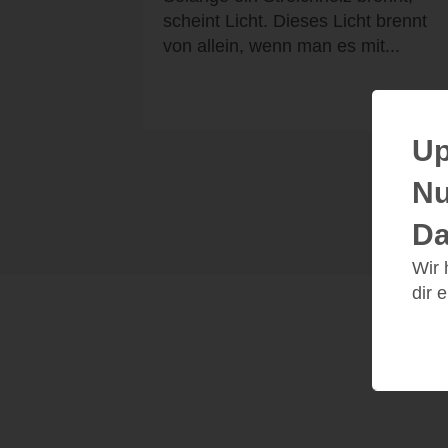
scheint Licht. Dieses Licht brennt
von allein, wenn man es mit...
Up
Nu
Da
Wir
dir 