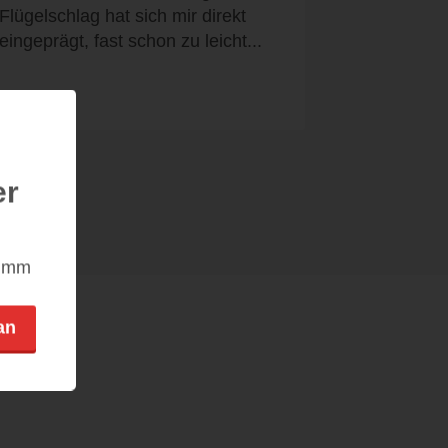
Flügelschlag hat sich mir direkt
eingeprägt, fast schon zu leicht...
er
nimm
an