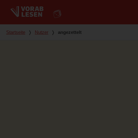
Du bist hier
Startseite
❭
Nutzer
❭
angezettelt