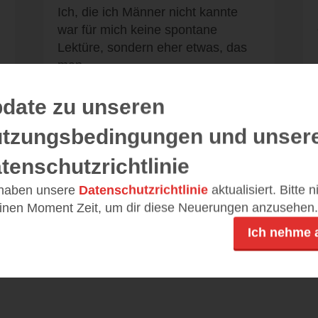
Ich, die ich Männer nicht kannte
war für mich keine spontane
Lektüre, sondern eher etwas, das
man...
date zu unseren
tzungsbedingungen und unser
Alle 15 Rezensionen anzeigen
tenschutzrichtlinie
 haben unsere
Datenschutzrichtlinie
aktualisiert. Bitte 
einen Moment Zeit, um dir diese Neuerungen anzusehen.
Ich nehme 
Leseeindrücke