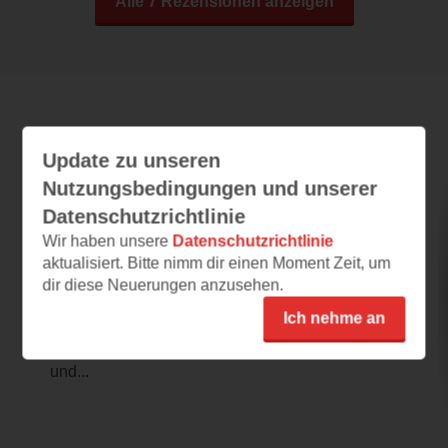
Alle 7 Rezensionen anzeigen
Leseeindrücke
Update zu unseren
Nutzungsbedingungen und unserer
Datenschutzrichtlinie
tiptoi® - Mein erstes Bild-Wörterbuch
Deutsch-Englisch
Wir haben unsere
Datenschutzrichtlinie
aktualisiert. Bitte nimm dir einen Moment Zeit, um
28.05.2025 – 14:01
dir diese Neuerungen anzusehen.
Für Groß und Klein
Ich nehme an
Ein sehr toll gestaltetes Buch für Groß und
Klein. Die Tiere und die Nahrung in Deutsch
und...