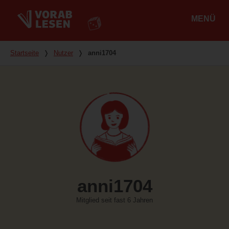
MENÜ
Hauptmenü
Du bist hier
Startseite
❭
Nutzer
❭
anni1704
anni1704
Mitglied seit fast 6 Jahren