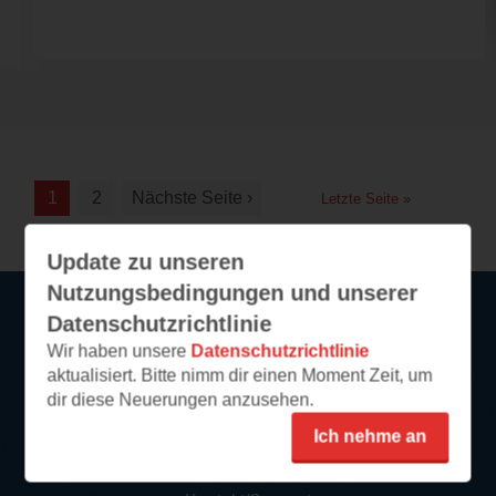
1
2
Nächste Seite ›
Letzte Seite »
Update zu unseren
Nutzungsbedingungen und unserer
Datenschutzrichtlinie
Service
Wir haben unsere
Datenschutzrichtlinie
aktualisiert. Bitte nimm dir einen Moment Zeit, um
dir diese Neuerungen anzusehen.
So funktioniert‘s
FAQ
Ich nehme an
Newsletter abonnieren