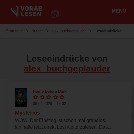
MENÜ
Hauptmenü
Du bist hier
Startseite
❭
Nutzer
❭
alex_buchgeplauder
❭
Leseeindrücke
Leseeindrücke von
alex_buchgeplauder
Home Before Dark
06.04.2026 – 14:32
Mysteriös
WOW! Der Einstieg ist schon mal grandios.
Ich hätte jetzt direkt Lust weiterzulesen. Das...