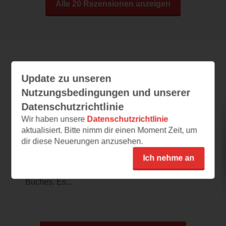
Alle 20 Rezensionen anzeigen
Leseeindrücke
Update zu unseren
Nutzungsbedingungen und unserer
Datenschutzrichtlinie
Fake Dates and Fireworks
Wir haben unsere
Datenschutzrichtlinie
aktualisiert. Bitte nimm dir einen Moment Zeit, um
25.11.2024 – 15:33
dir diese Neuerungen anzusehen.
Aus Fake wird ernst
Ich nehme an
Das Cover ist toll und passt sogar in diese
Jahreszeit und vor allem zu dem Inhalt des
Buches. Es...