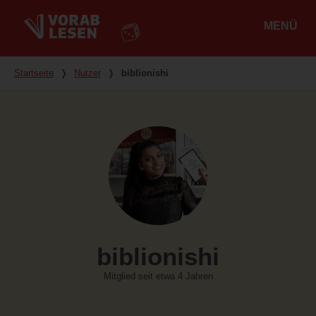
MENÜ
Hauptmenü
Du bist hier
Startseite
❭
Nutzer
❭
biblionishi
biblionishi
Mitglied seit etwa 4 Jahren