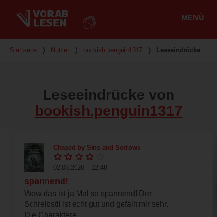
MENÜ
Hauptmenü
Du bist hier
Startseite
❭
Nutzer
❭
bookish.penguin1317
❭
Leseeindrücke
Leseeindrücke von
bookish.penguin1317
Chased by Sins and Sorrows
02.08.2026 – 12:48
spannend!
Wow das ist ja Mal so spannend! Der
Schreibstil ist echt gut und gefällt mir sehr.
Die Charaktere...