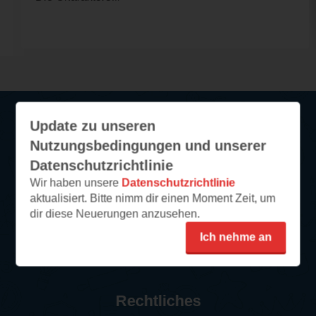
Update zu unseren
Service
Nutzungsbedingungen und unserer
Datenschutzrichtlinie
So funktioniert‘s
Wir haben unsere
Datenschutzrichtlinie
FAQ
aktualisiert. Bitte nimm dir einen Moment Zeit, um
dir diese Neuerungen anzusehen.
Newsletter abonnieren
Kontakt/Support
Ich nehme an
Impressum
Rechtliches