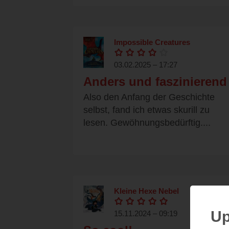
Impossible Creatures
03.02.2025 – 17:27
Anders und faszinierend
Also den Anfang der Geschichte
selbst, fand ich etwas skurill zu
lesen. Gewöhnungsbedürftig....
Kleine Hexe Nebel
Up
15.11.2024 – 09:19