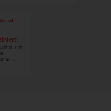
Hatched
ziniert!
gesehen und
ie
hnell...