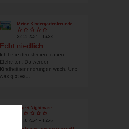
Meine Kindergartenfreunde
22.11.2024 – 16:38
Echt niedlich
Ich liebe den kleinen blauen
Elefanten. Da werden
Kindheitserinnerungen wach. Und
was gibt es...
Sweet Nightmare
28.10.2024 – 15:26