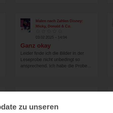
Malen nach Zahlen Disney:
Micky, Donald & Co.
03.02.2025 – 14:04
Ganz okay
Leider finde ich die Bilder in der
Leseprobe nicht unbedingt so
ansprechend. Ich habe die Probe...
Die dunkle Hochzeit - Ever &
After 2
date zu unseren
04.11.2024 – 08:35