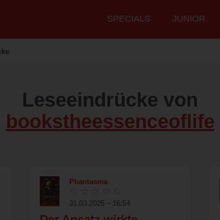
Hauptmenü
SPECIALS
JUNIOR
cke
Leseeindrücke von
bookstheessenceoflife
Phantasma
31.03.2025 – 16:54
Der Ansatz wirkte