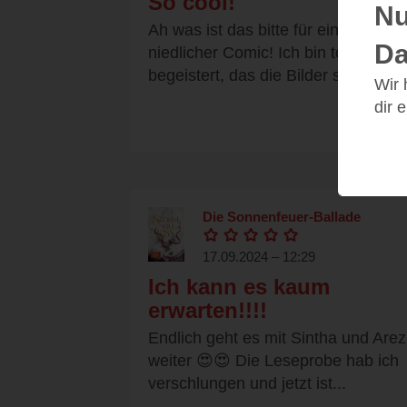
So cool!
Nu
Ah was ist das bitte für ein
Da
niedlicher Comic! Ich bin total
begeistert, das die Bilder so...
Wir
dir 
Die Sonnenfeuer-Ballade
17.09.2024 – 12:29
Ich kann es kaum
erwarten!!!!
Endlich geht es mit Sintha und Arez
weiter 😍😍 Die Leseprobe hab ich
verschlungen und jetzt ist...