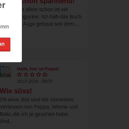
Jetzt schon spannend!
er
Das Cover allein schon ist ein
echter Hingucker. Ich hab das Buch
schon ins Auge gefasst seit dem...
nimm
an
Hallo, hier ist Peppa!
10.07.2024 – 08:37
Wie süss!
Oh wow, das sind die süssesten
Versionen von Peppa, Winnie und
Balu, die ich je gesehen habe.
Und...