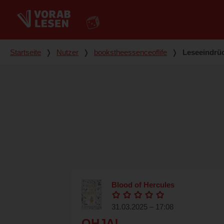
Du bist hier
Startseite
❭
Nutzer
❭
bookstheessenceoflife
❭
Leseeindrü
Blood of Hercules
31.03.2025 – 17:08
OHJA!