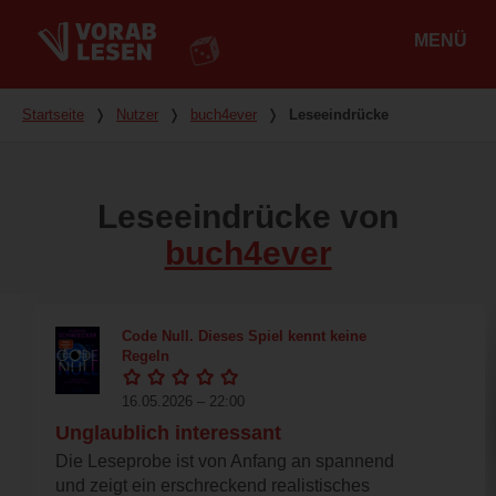
MENÜ
Hauptmenü
Du bist hier
Startseite
❭
Nutzer
❭
buch4ever
❭
Leseeindrücke
Leseeindrücke von
buch4ever
Code Null. Dieses Spiel kennt keine
Regeln
16.05.2026 – 22:00
Unglaublich interessant
Die Leseprobe ist von Anfang an spannend
und zeigt ein erschreckend realistisches