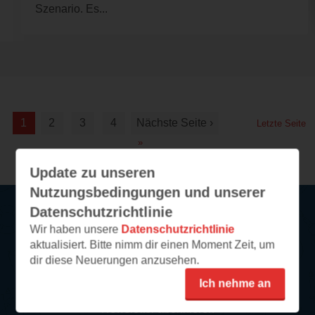
Szenario. Es...
1
2
3
4
Nächste Seite ›
Letzte Seite
»
Update zu unseren
Nutzungsbedingungen und unserer
Datenschutzrichtlinie
Wir haben unsere
Datenschutzrichtlinie
Service
aktualisiert. Bitte nimm dir einen Moment Zeit, um
dir diese Neuerungen anzusehen.
So funktioniert‘s
Ich nehme an
FAQ
Newsletter abonnieren