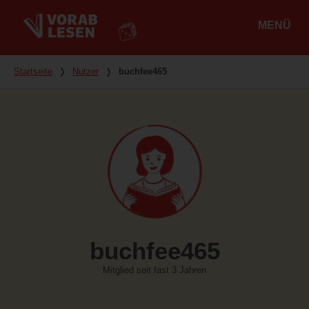
MENÜ
Hauptmenü
Du bist hier
Startseite
❭
Nutzer
❭
buchfee465
buchfee465
Mitglied seit fast 3 Jahren