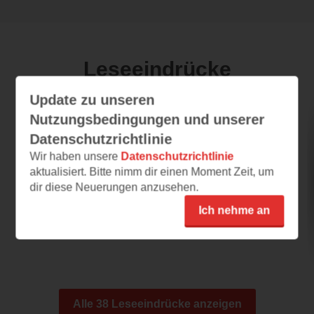
Leseeindrücke
Update zu unseren
Nutzungsbedingungen und unserer
Hundert Klassiker
Datenschutzrichtlinie
24.09.2023 – 11:44
Wir haben unsere
Datenschutzrichtlinie
Inspirierend und Kochlust weckend!
aktualisiert. Bitte nimm dir einen Moment Zeit, um
dir diese Neuerungen anzusehen.
Mein erster Eindruck von "Hundert Klassiker -
Lieblingsrezepte einfach gemacht!" von
Ich nehme an
Steffen...
Alle 38 Leseeindrücke anzeigen