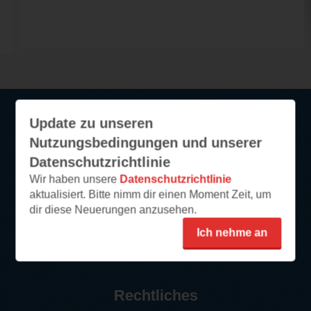
Update zu unseren
Service
Nutzungsbedingungen und unserer
Datenschutzrichtlinie
So funktioniert‘s
Wir haben unsere
Datenschutzrichtlinie
FAQ
aktualisiert. Bitte nimm dir einen Moment Zeit, um
dir diese Neuerungen anzusehen.
Newsletter abonnieren
Kontakt/Support
Ich nehme an
Impressum
Rechtliches