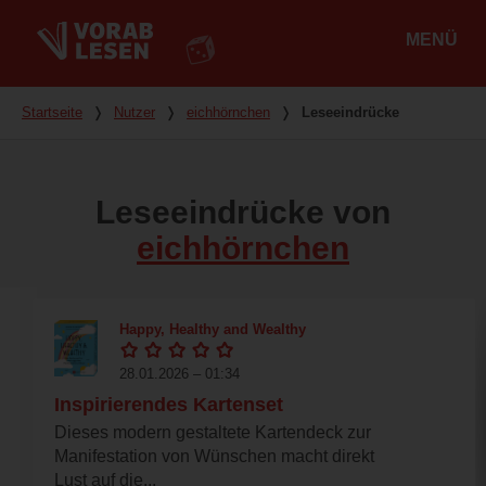
MENÜ
Hauptmenü
Du bist hier
Startseite
❭
Nutzer
❭
eichhörnchen
❭
Leseeindrücke
Leseeindrücke von
eichhörnchen
Happy, Healthy and Wealthy
28.01.2026 – 01:34
Inspirierendes Kartenset
Dieses modern gestaltete Kartendeck zur
Manifestation von Wünschen macht direkt
Lust auf die...