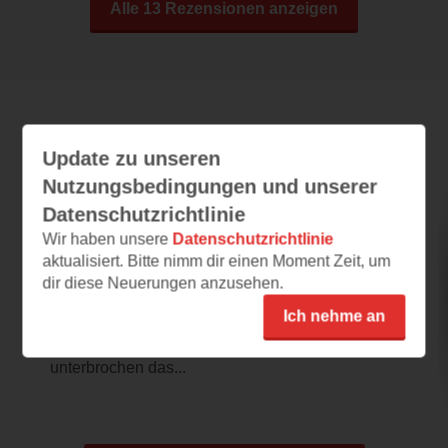
Alle 13 Rezensionen anzeigen
Leseeindrücke
Update zu unseren
Nutzungsbedingungen und unserer
Datenschutzrichtlinie
Leuchtende Schatten
Wir haben unsere
Datenschutzrichtlinie
aktualisiert. Bitte nimm dir einen Moment Zeit, um
03.08.2026 – 18:57
dir diese Neuerungen anzusehen.
Große Erwartungen
Ich nehme an
Der langsame Einstieg wird schon nach
wenigen Seiten durch spannendes Ereignis
unterbrochen das...