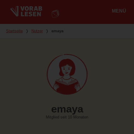
MENÜ
Hauptmenü
Du bist hier
Startseite
❭
Nutzer
❭
emaya
emaya
Mitglied seit 10 Monaten