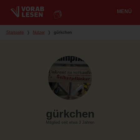
MENÜ
Hauptmenü
Du bist hier
Startseite
❭
Nutzer
❭
gürkchen
gürkchen
Mitglied seit etwa 3 Jahren