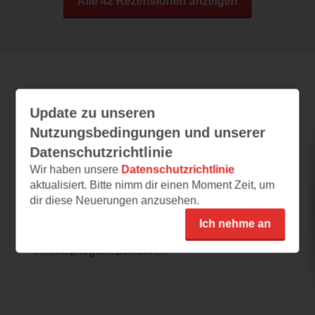
Alle 42 Rezensionen anzeigen
Leseeindrücke
Update zu unseren
Nutzungsbedingungen und unserer
Datenschutzrichtlinie
Die Villa
Wir haben unsere
Datenschutzrichtlinie
13.07.2026 – 14:15
aktualisiert. Bitte nimm dir einen Moment Zeit, um
dir diese Neuerungen anzusehen.
Tick-Tack
Die Leseprobe beginnt bei einer
Ich nehme an
Zwangsversteigerung. Frau Vischnewski,
Rechtspflegeinspektorin,...