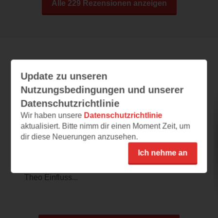
Alle 229 Rezensionen anzeigen
Leseeindrücke
Update zu unseren
Nutzungsbedingungen und unserer
Datenschutzrichtlinie
Theo in Golden
Wir haben unsere
Datenschutzrichtlinie
aktualisiert. Bitte nimm dir einen Moment Zeit, um
03.08.2026 – 07:51
dir diese Neuerungen anzusehen.
Ein feines Buch
Ich nehme an
Theo ist reich, alt und aufmerksam. Der
Prolog des Buches lässt uns vermuten, dass
Theo Einfluss...