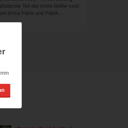
düsterste Teil der Krimi-Reihe rund
um Erica Falck und Patrik...
er
nimm
an