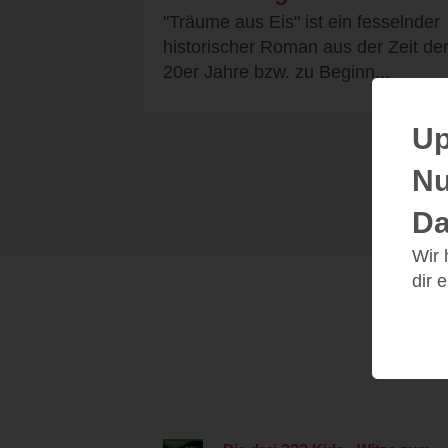
"Träume aus Eis" ist ein fesselnder
historischer Roman aus der Zeit de
20er Jahre bzw. zu Beginn...
Up
Nu
Da
Wir
dir 