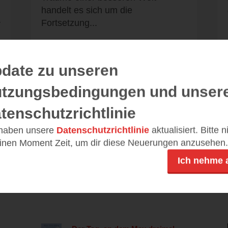
handelt es sich um die
Fortsetzung...
r
date zu unseren
tzungsbedingungen und unser
Alle 30 Rezensionen anzeigen
tenschutzrichtlinie
 haben unsere
Datenschutzrichtlinie
aktualisiert. Bitte 
einen Moment Zeit, um dir diese Neuerungen anzusehen.
Leseeindrücke
Ich nehme 