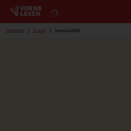
Du bist hier
Startseite
❭
Nutzer
❭
leselust2020