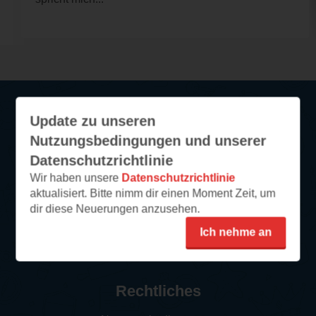
Update zu unseren
Service
Nutzungsbedingungen und unserer
Datenschutzrichtlinie
So funktioniert‘s
Wir haben unsere
Datenschutzrichtlinie
FAQ
aktualisiert. Bitte nimm dir einen Moment Zeit, um
Newsletter abonnieren
dir diese Neuerungen anzusehen.
Kontakt/Support
Ich nehme an
Impressum
Rechtliches