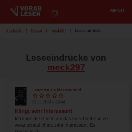
MENÜ
Hauptmenü
Du bist hier
Startseite
❭
Nutzer
❭
meck297
❭
Leseeindrücke
Leseeindrücke von
meck297
Leuchten am Meeresgrund
02.11.2024 – 12:44
Klingt sehr Interessant
Ich finde die Bilder, um das Geschriebene zu
veranschaulichen, sehr interessant. Es
spricht mich...