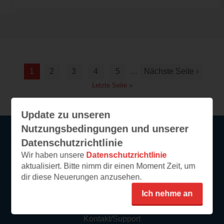
1
2
3
4
5
…
Nächste Seite ›
Letzte Seite »
Update zu unseren
Nutzungsbedingungen und unserer
Datenschutzrichtlinie
Service
Wir haben unsere
Datenschutzrichtlinie
aktualisiert. Bitte nimm dir einen Moment Zeit, um
So funktioniert‘s
dir diese Neuerungen anzusehen.
FAQ
Ich nehme an
Newsletter abonnieren
Kontakt/Support