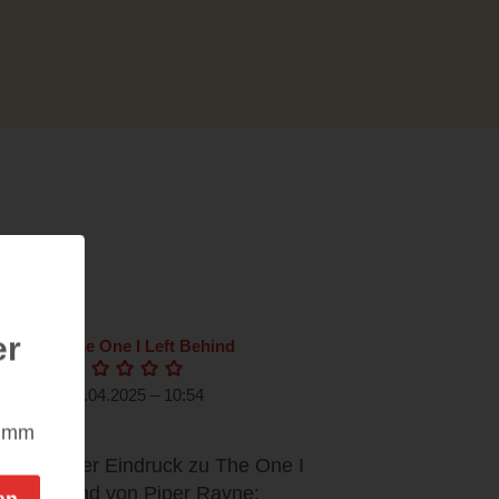
er
The One I Left Behind
19.04.2025 – 10:54
Wow!
nimm
Mein erster Eindruck zu The One I
Left Behind von Piper Rayne: