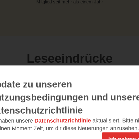
Mitglied seit mehr als einem Jahr
Leseeindrücke
date zu unseren
tzungsbedingungen und unser
Lonely Hearts Club
tenschutzrichtlinie
19.04.2025 – 10:56
Wow!
 haben unsere
Datenschutzrichtlinie
aktualisiert. Bitte 
einen Moment Zeit, um dir diese Neuerungen anzusehen.
Mein erster Eindruck zu Lonely
Hearts Club von Nasanin Kamani: