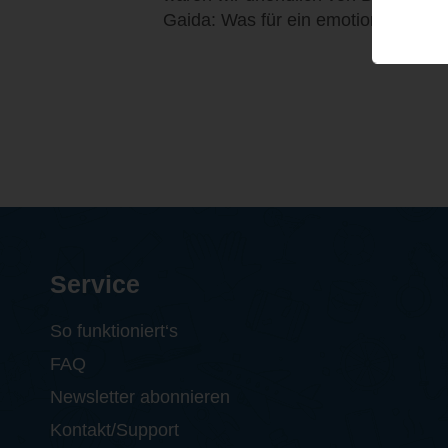
Gaida: Was für ein emotionaler...
Service
So funktioniert‘s
FAQ
Newsletter abonnieren
Kontakt/Support