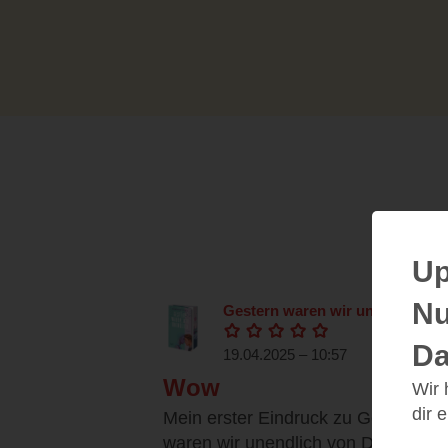
Up
Nu
Gestern waren wir unendlich
Da
19.04.2025 – 10:57
Wow
Wir
dir 
Mein erster Eindruck zu Gestern
waren wir unendlich von Dominik