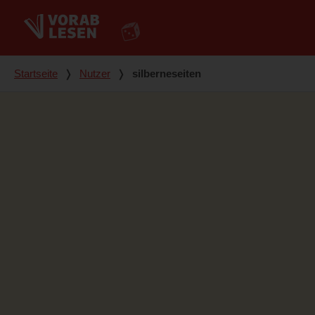
Du bist hier
Startseite
❭
Nutzer
❭
silberneseiten