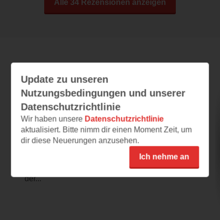
Alle 34 Rezensionen anzeigen
Leseeindrücke
Update zu unseren
Nutzungsbedingungen und unserer
Datenschutzrichtlinie
Leuchtende Schatten
Wir haben unsere
Datenschutzrichtlinie
31.07.2026 – 21:49
aktualisiert. Bitte nimm dir einen Moment Zeit, um
dir diese Neuerungen anzusehen.
Wirkt interessant
Ich nehme an
Das Cover ansich hätte mich jetzt nicht
angesprochen oder Lust auf mehr gemacht. In
der...