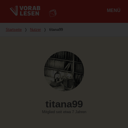
MENÜ
Hauptmenü
Du bist hier
Startseite
❭
Nutzer
❭
titana99
titana99
Mitglied seit etwa 7 Jahren