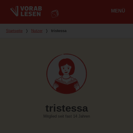
MENÜ
Hauptmenü
Du bist hier
Startseite
❭
Nutzer
❭
tristessa
tristessa
Mitglied seit fast 14 Jahren