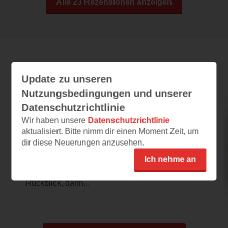
Alle 23 Rezensionen anzeigen
Leseeindrücke
Update zu unseren
Nutzungsbedingungen und unserer
Datenschutzrichtlinie
Das Buch der gefallenen Blätter
Wir haben unsere
Datenschutzrichtlinie
aktualisiert. Bitte nimm dir einen Moment Zeit, um
01.08.2026 – 07:39
dir diese Neuerungen anzusehen.
Epische in asiatischem Setting
Ich nehme an
Das Buch startet mit einem Einblick in die
Welt durch einen zu Beginn stehenden
Rückblick, dann...