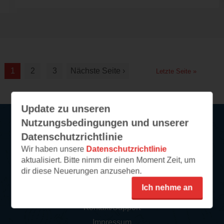
1
2
3
Nächste Seite ›
Letzte Seite »
Update zu unseren
Nutzungsbedingungen und unserer
Datenschutzrichtlinie
Service
Wir haben unsere
Datenschutzrichtlinie
aktualisiert. Bitte nimm dir einen Moment Zeit, um
So funktioniert‘s
dir diese Neuerungen anzusehen.
FAQ
Ich nehme an
Newsletter abonnieren
Kontakt/Support
Impressum