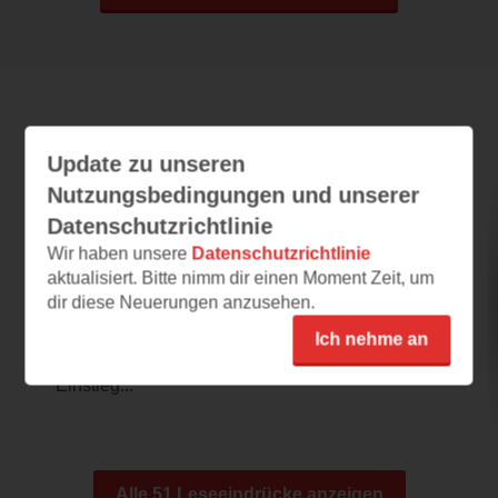
Leseeindrücke
Update zu unseren
Nutzungsbedingungen und unserer
Datenschutzrichtlinie
Anton und Alma
Wir haben unsere
Datenschutzrichtlinie
28.07.2026 – 00:39
aktualisiert. Bitte nimm dir einen Moment Zeit, um
dir diese Neuerungen anzusehen.
Toller Einstieg!
"Anton und Alma" ist eins der Bücher, auf die
Ich nehme an
ich mich dieses Jahr am meisten freue. Der
Einstieg...
Alle 51 Leseeindrücke anzeigen