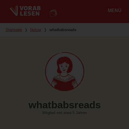
MENÜ
Hauptmenü
Du bist hier
Startseite
❭
Nutzer
❭
whatbabsreads
whatbabsreads
Mitglied seit etwa 5 Jahren