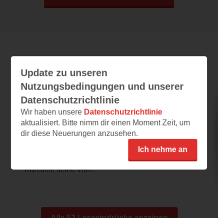
Leseeindrücke
Update zu unseren
Nutzungsbedingungen und unserer
Datenschutzrichtlinie
The Artist
Wir haben unsere
Datenschutzrichtlinie
30.03.2026 – 13:37
aktualisiert. Bitte nimm dir einen Moment Zeit, um
dir diese Neuerungen anzusehen.
Dichte, leuchtende Beschreibungen
Das besondere Licht Südfrankreichs, ein
Ich nehme an
(impressionistischer ?) verschrobener
Künstler, seine von...
Alle 52 Leseeindrücke anzeigen