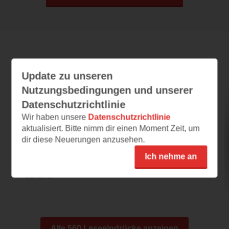
Leseeindrücke
Update zu unseren
Nutzungsbedingungen und unserer
Datenschutzrichtlinie
Silent Whispers
Wir haben unsere
Datenschutzrichtlinie
03.08.2026 – 13:52
aktualisiert. Bitte nimm dir einen Moment Zeit, um
Herderwärmend
dir diese Neuerungen anzusehen.
Ein Klappentext der es in sich hat. Er klingt
Ich nehme an
wirklich herzerwärmend! Auch wenn man jetzt
schon...
Alle 560 Leseeindrücke anzeigen