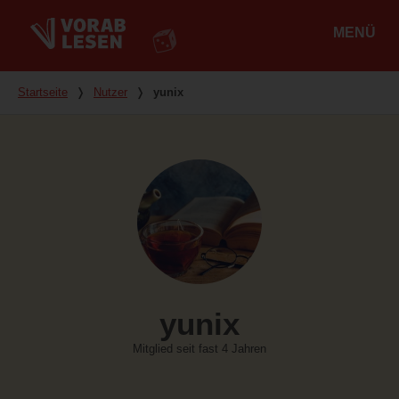
MENÜ
Hauptmenü
Du bist hier
Startseite
❭
Nutzer
❭
yunix
yunix
Mitglied seit fast 4 Jahren