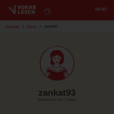
MENÜ
Hauptmenü
Du bist hier
Startseite
❭
Nutzer
❭
zankat93
zankat93
Mitglied seit fast 2 Jahren