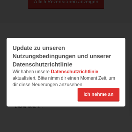
Alle 5 Rezensionen anzeigen
Leseeindrücke
Update zu unseren
Nutzungsbedingungen und unserer
Datenschutzrichtlinie
Rabid
Wir haben unsere
Datenschutzrichtlinie
18.11.2025 – 17:21
aktualisiert. Bitte nimm dir einen Moment Zeit, um
dir diese Neuerungen anzusehen.
Toller Einstieg
Ich finde es spannend, dass das Buch direkt
Ich nehme an
mitten im Geschehen einsetzt und man als
Leser sofort...