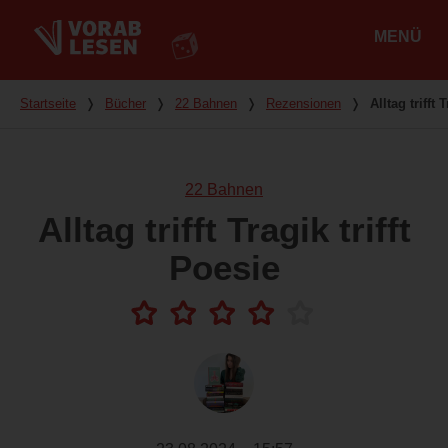
MENÜ
Hauptmenü
Du bist hier
Startseite
❭
Bücher
❭
22 Bahnen
❭
Rezensionen
❭
Alltag trifft 
22 Bahnen
Alltag trifft Tragik trifft
Poesie