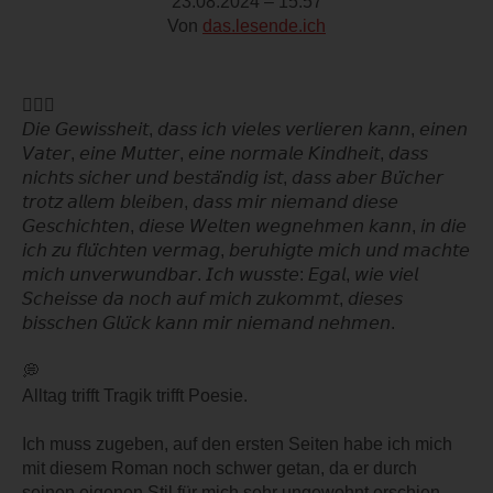
23.08.2024 – 15:57
Von
das.lesende.ich
🏊🏻‍♀️
𝘋𝘪𝘦 𝘎𝘦𝘸𝘪𝘴𝘴𝘩𝘦𝘪𝘵, 𝘥𝘢𝘴𝘴 𝘪𝘤𝘩 𝘷𝘪𝘦𝘭𝘦𝘴 𝘷𝘦𝘳𝘭𝘪𝘦𝘳𝘦𝘯 𝘬𝘢𝘯𝘯, 𝘦𝘪𝘯𝘦𝘯
𝘝𝘢𝘵𝘦𝘳, 𝘦𝘪𝘯𝘦 𝘔𝘶𝘵𝘵𝘦𝘳, 𝘦𝘪𝘯𝘦 𝘯𝘰𝘳𝘮𝘢𝘭𝘦 𝘒𝘪𝘯𝘥𝘩𝘦𝘪𝘵, 𝘥𝘢𝘴𝘴
𝘯𝘪𝘤𝘩𝘵𝘴 𝘴𝘪𝘤𝘩𝘦𝘳 𝘶𝘯𝘥 𝘣𝘦𝘴𝘵𝘢̈𝘯𝘥𝘪𝘨 𝘪𝘴𝘵, 𝘥𝘢𝘴𝘴 𝘢𝘣𝘦𝘳 𝘉𝘶̈𝘤𝘩𝘦𝘳
𝘵𝘳𝘰𝘵𝘻 𝘢𝘭𝘭𝘦𝘮 𝘣𝘭𝘦𝘪𝘣𝘦𝘯, 𝘥𝘢𝘴𝘴 𝘮𝘪𝘳 𝘯𝘪𝘦𝘮𝘢𝘯𝘥 𝘥𝘪𝘦𝘴𝘦
𝘎𝘦𝘴𝘤𝘩𝘪𝘤𝘩𝘵𝘦𝘯, 𝘥𝘪𝘦𝘴𝘦 𝘞𝘦𝘭𝘵𝘦𝘯 𝘸𝘦𝘨𝘯𝘦𝘩𝘮𝘦𝘯 𝘬𝘢𝘯𝘯, 𝘪𝘯 𝘥𝘪𝘦
𝘪𝘤𝘩 𝘻𝘶 𝘧𝘭𝘶̈𝘤𝘩𝘵𝘦𝘯 𝘷𝘦𝘳𝘮𝘢𝘨, 𝘣𝘦𝘳𝘶𝘩𝘪𝘨𝘵𝘦 𝘮𝘪𝘤𝘩 𝘶𝘯𝘥 𝘮𝘢𝘤𝘩𝘵𝘦
𝘮𝘪𝘤𝘩 𝘶𝘯𝘷𝘦𝘳𝘸𝘶𝘯𝘥𝘣𝘢𝘳. 𝘐𝘤𝘩 𝘸𝘶𝘴𝘴𝘵𝘦: 𝘌𝘨𝘢𝘭, 𝘸𝘪𝘦 𝘷𝘪𝘦𝘭
𝘚𝘤𝘩𝘦𝘪𝘴𝘴𝘦 𝘥𝘢 𝘯𝘰𝘤𝘩 𝘢𝘶𝘧 𝘮𝘪𝘤𝘩 𝘻𝘶𝘬𝘰𝘮𝘮𝘵, 𝘥𝘪𝘦𝘴𝘦𝘴
𝘣𝘪𝘴𝘴𝘤𝘩𝘦𝘯 𝘎𝘭𝘶̈𝘤𝘬 𝘬𝘢𝘯𝘯 𝘮𝘪𝘳 𝘯𝘪𝘦𝘮𝘢𝘯𝘥 𝘯𝘦𝘩𝘮𝘦𝘯.
💭
Alltag trifft Tragik trifft Poesie.
Ich muss zugeben, auf den ersten Seiten habe ich mich
mit diesem Roman noch schwer getan, da er durch
seinen eigenen Stil für mich sehr ungewohnt erschien.