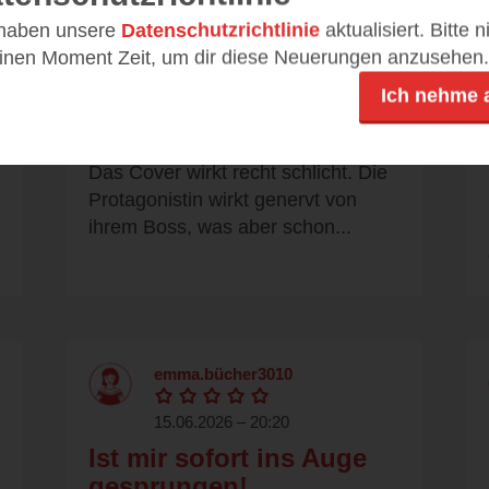
 haben unsere
Datenschutzrichtlinie
aktualisiert. Bitte 
selinewithdreams
einen Moment Zeit, um dir diese Neuerungen anzusehen.
Ich nehme 
15.06.2026 – 20:54
Absolut süß 🥰
Das Cover wirkt recht schlicht. Die
Protagonistin wirkt genervt von
ihrem Boss, was aber schon...
emma.bücher3010
15.06.2026 – 20:20
Ist mir sofort ins Auge
gesprungen!