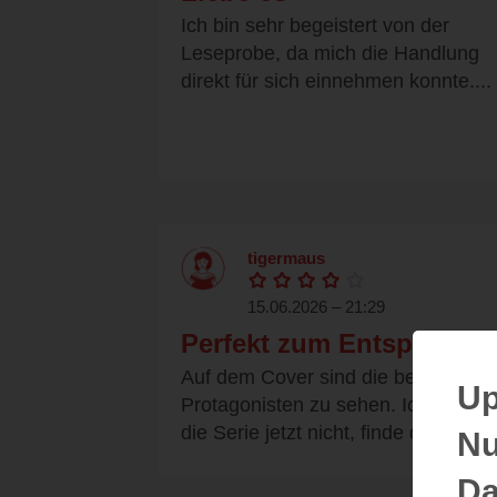
Ich bin sehr begeistert von der
Leseprobe, da mich die Handlung
direkt für sich einnehmen konnte....
tigermaus
15.06.2026 – 21:29
Perfekt zum Entspannen
Auf dem Cover sind die beiden
Up
Protagonisten zu sehen. Ich kenne
die Serie jetzt nicht, finde den...
Nu
Da