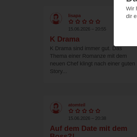
Wir
lisapa
dir 
15.06.2026 – 20:55
K Drama
K Drama sind immer gut. Das
Thema einer Romanze mit dem
neuen Chef klingt nach einer guten
Story...
atomteil
15.06.2026 – 20:38
Auf dem Date mit dem
Boss?!