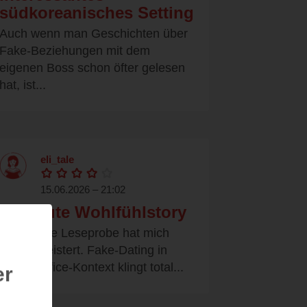
südkoreanisches Setting
Auch wenn man Geschichten über
Fake-Beziehungen mit dem
eigenen Boss schon öfter gelesen
hat, ist...
eli_tale
15.06.2026 – 21:02
Absolute Wohlfühlstory
Bereits die Leseprobe hat mich
total begeistert. Fake-Dating in
einem Office-Kontext klingt total...
er