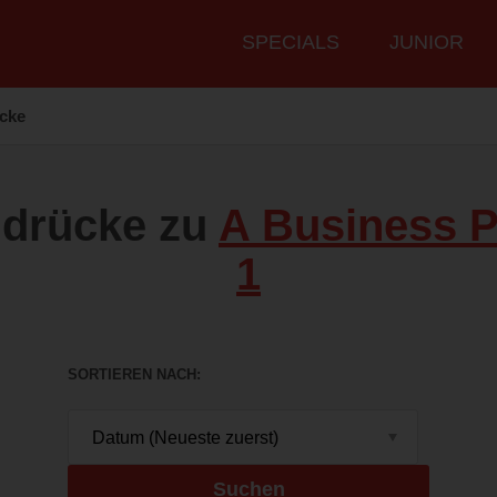
Hauptmenü
SPECIALS
JUNIOR
cke
ndrücke zu
A Business P
1
SORTIEREN NACH
Suchen