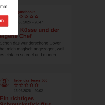
nimm
fogandbooks
an
15.06.2026 – 20:47
Chaos, Küsse und der
eigene Chef
Schon das wunderschöne Cover
hat mich magisch angezogen, weil
es einfach so edel und modern...
liebe_das_lesen_555
15.06.2026 – 20:02
Ein richtiges
Schmuckstück fürs