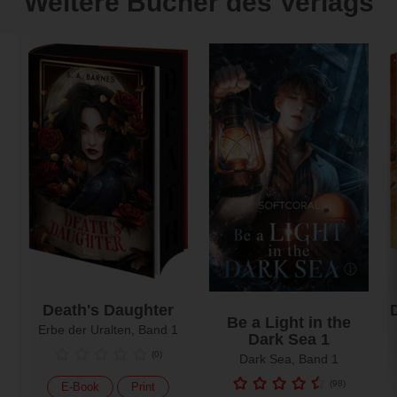
Weitere Bücher des Verlags
Death's Daughter
Be a Light in the
Erbe der Uralten, Band 1
Dark Sea 1
(
0
)
Dark Sea, Band 1
(
98
)
E-Book
Print