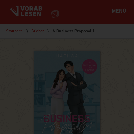
MENÜ
Hauptmenü
Du bist hier
Startseite
❭
Bücher
❭
A Business Proposal 1