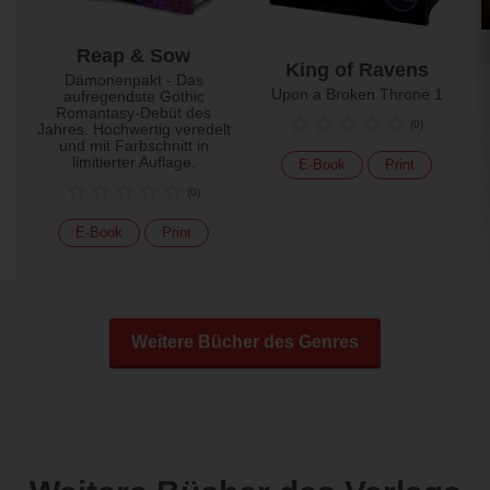
Reap & Sow
King of Ravens
Dämonenpakt - Das
Upon a Broken Throne 1
aufregendste Gothic
Romantasy-Debüt des
(
0
)
Jahres. Hochwertig veredelt
und mit Farbschnitt in
limitierter Auflage.
E-Book
Print
(
0
)
E-Book
Print
Weitere Bücher des Genres