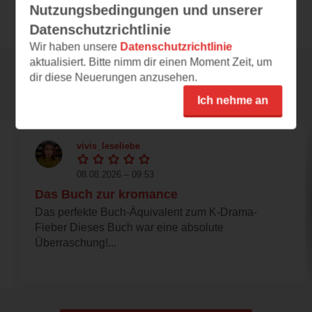
Nutzungsbedingungen und unserer
Datenschutzrichtlinie
Wir haben unsere
Datenschutzrichtlinie
aktualisiert. Bitte nimm dir einen Moment Zeit, um
dir diese Neuerungen anzusehen.
Rezensionen
Ich nehme an
vivis_leseliebe
08.08.2026 – 09:53
Das Buch zur kromance
Das perfekte Buch-Äquivalent zum K-Drama-
Fieber Dieses Buch war eine absolute
Überraschung!...