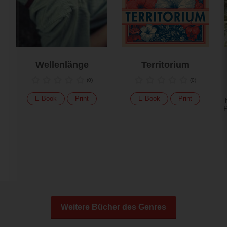
Wellenlänge
Territorium
(
0
)
(
0
)
E-Book
Print
E-Book
Print
P
Weitere Bücher des Genres