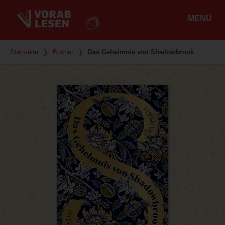
MENÜ
Hauptmenü
Du bist hier
Startseite
❭
Bücher
❭
Das Geheimnis von Shadowbrook