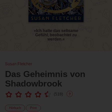
»Ich hatte das seltsame
Gefühl, beobachtet zu
werden.«
Susan Fletcher
Das Geheimnis von
Shadowbrook
(
518
)
?
Hörbuch
Print