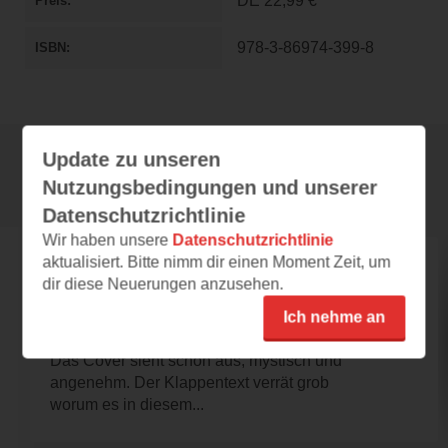
DE
22,99 €
Preis
978-3-86974-399-8
ISBN
Update zu unseren
Rezensionen
Nutzungsbedingungen und unserer
Datenschutzrichtlinie
Wir haben unsere
Datenschutzrichtlinie
aktualisiert. Bitte nimm dir einen Moment Zeit, um
buecherhai
dir diese Neuerungen anzusehen.
13.10.2021 – 15:12
Ich nehme an
fesselnde Geschichte
Das Cover sieht schön aus, mystisch und
angenehm. Der Klappentext verrät grob
worum es in diesem...