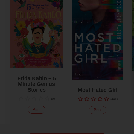
Frida Kahlo – 5
Minute Genius
Stories
Most Hated Girl
(
0
)
(
341
)
Print
Print