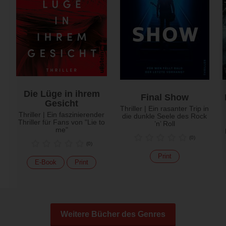
Die Lüge in ihrem
Final Show
Gesicht
Thriller | Ein rasanter Trip in
Thriller | Ein faszinierender
die dunkle Seele des Rock
Thriller für Fans von "Lie to
’n’ Roll
me"
(
0
)
(
0
)
Print
E-Book
Print
Weitere Bücher des Genres