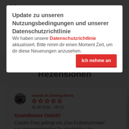
E-Book
Update zu unseren
DE
12,99 €
|
DE
5,99 €
Preis
Nutzungsbedingungen und unserer
Datenschutzrichtlinie
ePub
Format
Wir haben unsere
Datenschutzrichtlinie
aktualisiert. Bitte nimm dir einen Moment Zeit, um
dir diese Neuerungen anzusehen.
Ich nehme an
Rezensionen
sound.of.closing.doors
06.08.2026 – 09:15
Grandioses Debüt!
Carolin Frey gelingt mit „Das Krähenzimmer“