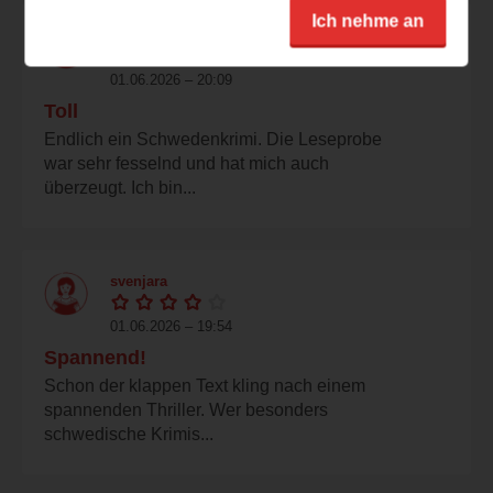
Ich nehme an
zypressenlaub
01.06.2026 – 20:09
Toll
Endlich ein Schwedenkrimi. Die Leseprobe
war sehr fesselnd und hat mich auch
überzeugt. Ich bin...
svenjara
01.06.2026 – 19:54
Spannend!
Schon der klappen Text kling nach einem
spannenden Thriller. Wer besonders
schwedische Krimis...