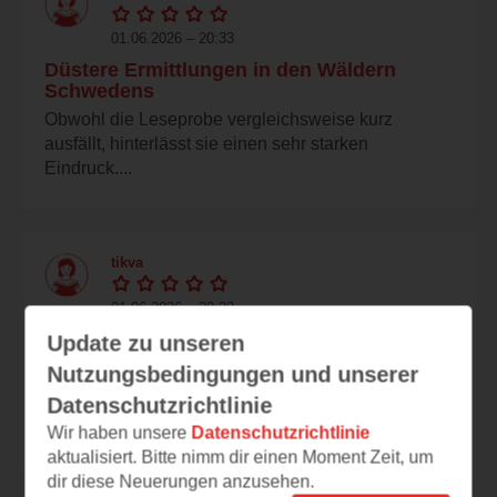
01.06.2026 – 20:33
Düstere Ermittlungen in den Wäldern
Schwedens
Obwohl die Leseprobe vergleichsweise kurz
ausfällt, hinterlässt sie einen sehr starken
Eindruck....
tikva
01.06.2026 – 20:22
Spannend und typisch
Update zu unseren
skandinavisch!
Nutzungsbedingungen und unserer
Das düstere Cover gefällt mir sehr gut und
Datenschutzrichtlinie
passt perfekt zur Leseprobe. Diese überzeugt
Wir haben unsere
Datenschutzrichtlinie
ebenfalls...
aktualisiert. Bitte nimm dir einen Moment Zeit, um
dir diese Neuerungen anzusehen.