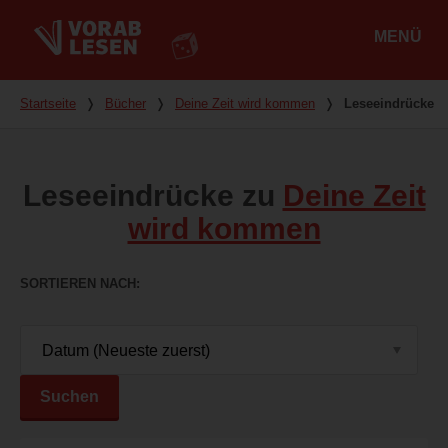
MENÜ
Hauptmenü
Du bist hier
Startseite
❭
Bücher
❭
Deine Zeit wird kommen
❭
Leseeindrücke
Leseeindrücke zu
Deine Zeit
wird kommen
SORTIEREN NACH
Suchen