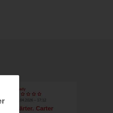
shady
er
24.04.2026 – 17:12
Hart. Härter. Carter