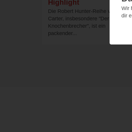
Highlight
Wir
Die Robert Hunter-Reihe von Chris
dir 
Carter, insbesondere "Der
Knochenbrecher", ist ein
packender...