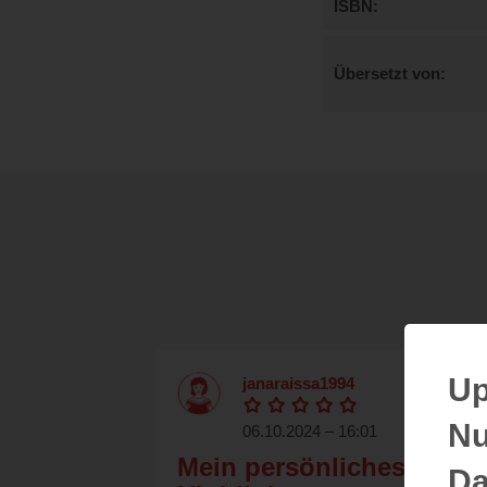
ISBN
Übersetzt von
Up
janaraissa1994
Nu
06.10.2024 – 16:01
Mein persönliches
Da