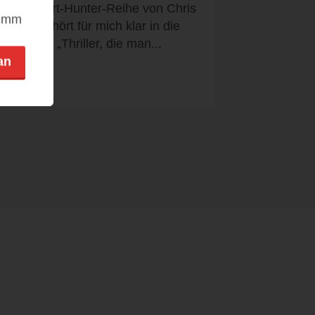
Die Robert-Hunter-Reihe von Chris
nimm
Carter gehört für mich klar in die
Kategorie „Thriller, die man...
an