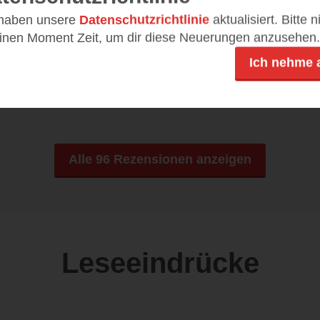
… in die taucht man in diesem
 haben unsere
Datenschutzrichtlinie
aktualisiert. Bitte 
Buch garantiert ein! Hunter und
einen Moment Zeit, um dir diese Neuerungen anzusehen.
Garcia jagen einen Serienmörder....
Ich nehme 
Alle 96 Rezensionen anzeigen
Leseeindrücke