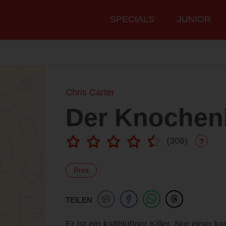
Hauptmenü
SPECIALS
JUNIOR
Chris Carter
Der Knochen
(
306
)
?
Print
TEILEN
Er ist ein kaltblütiger Killer. Nur einer 