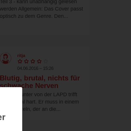
Teil 3 - kann unabhängig gelesen
werden Allgemein: Das Cover passt
optisch zu dem Genre. Den...
ritja
04.06.2016 – 15:26
Blutig, brutal, nichts für
schwache Nerven
Robert Hunter von der LAPD trifft
es diesmal hart. Er muss in einem
Fall ermitteln, der an die...
er