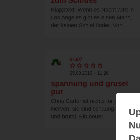
zum Schluss
Klapptext: Wenn es Nacht wird in
Los Angeles gibt es einen Mann,
der keinen Schlaf findet. Von...
dru07
25.09.2016 – 11:26
spannung und grusel
pur
Chris Carter ist nichts für schwache
Nerven, sie sind schaurig, gruselig
Up
und brutal. Ein neuer...
Nu
Da