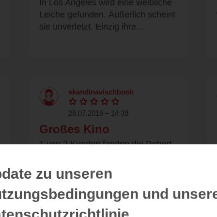
In Los Angeles wird eine weibliche
Leiche gefunden. Äußerlich scheint
sie unverletzt. Einzig ihre...
skandinavischbook
26.07.2016 – 14:39
Großes Kino
1 von 2 Kunden fanden die Robert
Hunters 3. Fall In dem dritten
Thriller des Autors geht...
date zu unseren
tzungsbedingungen und unser
tenschutzrichtlinie