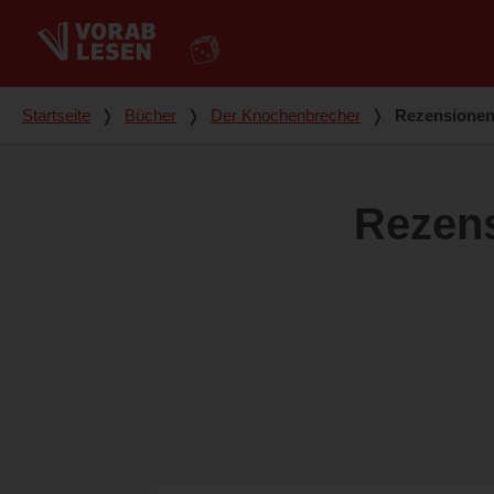
Du bist hier
Startseite
❭
Bücher
❭
Der Knochenbrecher
❭
Rezensione
Rezen