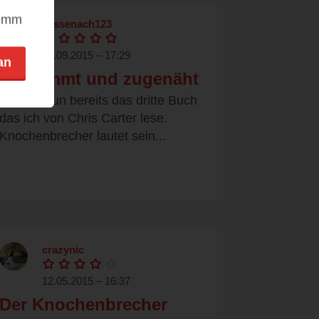
nimm
sassenach123
19.09.2015 – 17:29
an
Verdammt und zugenäht
Dies ist nun bereits das dritte Buch
das ich von Chris Carter lese.
Knochenbrecher lautet sein...
crazynic
12.05.2015 – 16:37
Der Knochenbrecher