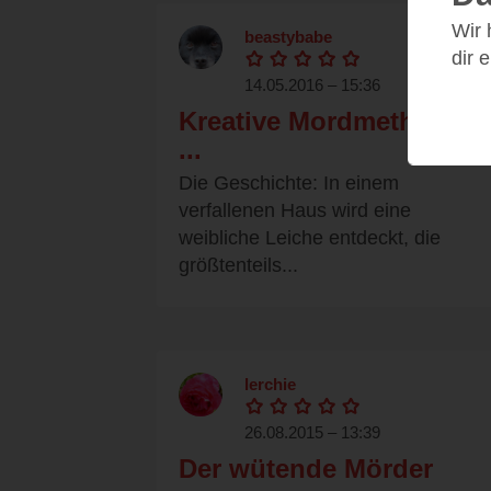
Wir
beastybabe
dir 
14.05.2016 – 15:36
Kreative Mordmethoden
...
Die Geschichte: In einem
verfallenen Haus wird eine
weibliche Leiche entdeckt, die
größtenteils...
lerchie
26.08.2015 – 13:39
Der wütende Mörder