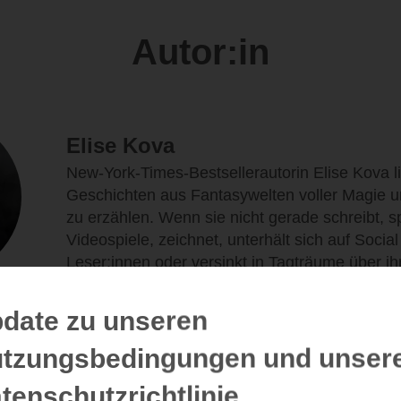
Autor:in
Elise Kova
New-York-Times-Bestsellerautorin Elise Kova li
Geschichten aus Fantasywelten voller Magie u
zu erzählen. Wenn sie nicht gerade schreibt, sp
Videospiele, zeichnet, unterhält sich auf Socia
Leser:innen oder versinkt in Tagträume über i
Roman.
date zu unseren
tzungsbedingungen und unser
tenschutzrichtlinie