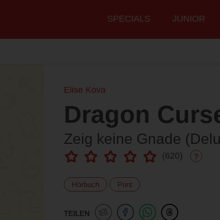
Hauptmenü
SPECIALS
JUNIOR
Elise Kova
Dragon Curs
Zeig keine Gnade (Del
(
620
)
?
Hörbuch
Print
TEILEN