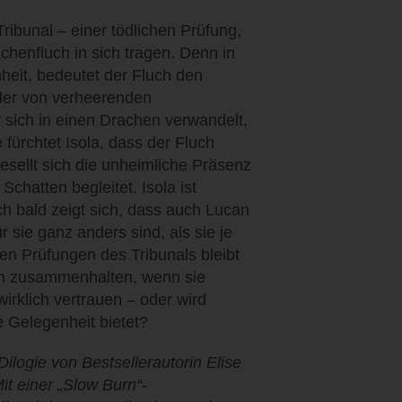
Tribunal – einer tödlichen Prüfung,
achenfluch in sich tragen. Denn in
heit, bedeutet der Fluch den
eder von verheerenden
sich in einen Drachen verwandelt,
 fürchtet Isola, dass der Fluch
gesellt sich die unheimliche Präsenz
chatten begleitet. Isola ist
ch bald zeigt sich, dass auch Lucan
 sie ganz anders sind, als sie je
n Prüfungen des Tribunals bleibt
en zusammenhalten, wenn sie
irklich vertrauen – oder wird
e Gelegenheit bietet?
logie von Bestsellerautorin Elise
t einer „Slow Burn“-