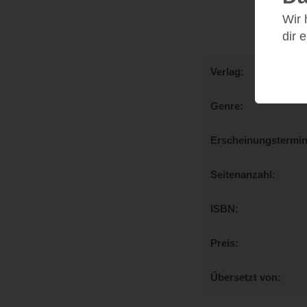
Wir
dir 
Verlag
Genre
Erscheinungstermi
Seitenanzahl
ISBN
Preis
Übersetzt von