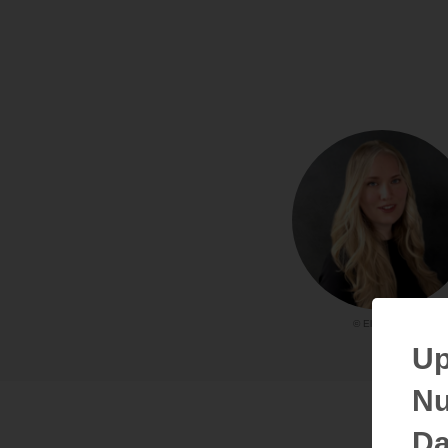
© Elise Kova
Up
Nu
Da