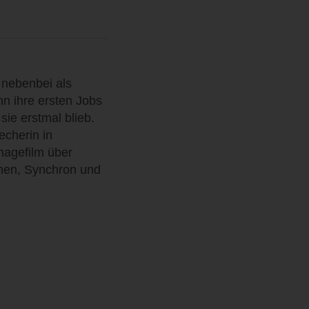
 nebenbei als
nn ihre ersten Jobs
ie erstmal blieb.
recherin in
agefilm über
ehen, Synchron und