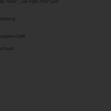
 Trials“, „He Falls First“ und
tattung:
chuppen-Optik
Nachsatz