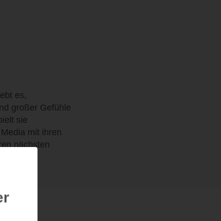
ebt es,
nd großer Gefühle
ielt sie
l Media mit ihren
hren nächsten
er