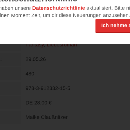
Details
 haben unsere
Datenschutzrichtlinie
aktualisiert. Bitte 
einen Moment Zeit, um dir diese Neuerungen anzusehen.
Ich nehme 
Piper
Fantasy
,
Liebesroman
29.05.26
n
480
978-3-912332-15-5
DE
28,00 €
Maike Claußnitzer