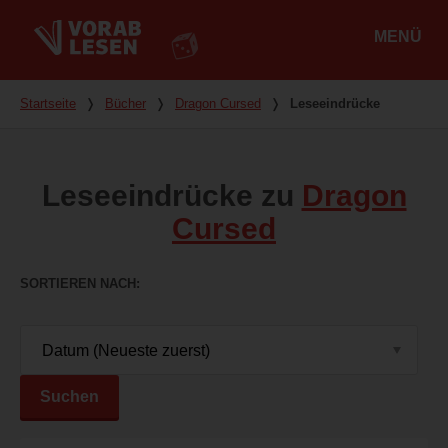
MENÜ
Hauptmenü
Du bist hier
Startseite
❭
Bücher
❭
Dragon Cursed
❭
Leseeindrücke
Leseeindrücke zu
Dragon
Cursed
SORTIEREN NACH
Suchen