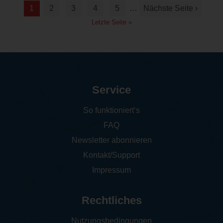
1
2
3
4
5
…
Nächste Seite ›
Letzte Seite »
Service
So funktioniert‘s
FAQ
Newsletter abonnieren
Kontakt/Support
Impressum
Rechtliches
Nutzungsbedingungen