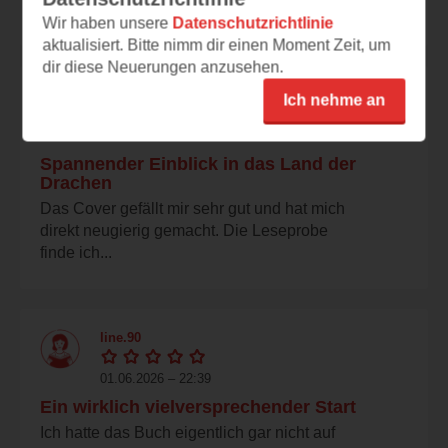
mein Genre....
Wir haben unsere
Datenschutzrichtlinie
aktualisiert. Bitte nimm dir einen Moment Zeit, um
dir diese Neuerungen anzusehen.
tisimo
Ich nehme an
01.06.2026 – 22:42
Spannender Einblick in das Land der
Drachen
Das Cover gefällt mir sehr gut und hat mich
direkt neugierig gemacht. Die Leseprobe
finde ich...
line.90
01.06.2026 – 22:39
Ein wirklich vielversprechender Start
Ich hatte das Buch eigentlich gar nicht auf